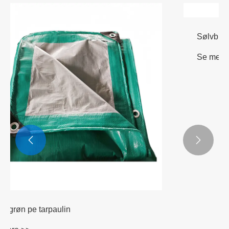


Sølvblå swimmingpool omslag