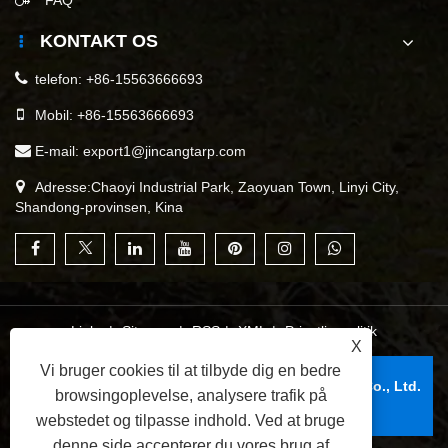
FAQ
KONTAKT OS
telefon:
+86-15563666693
Mobil:
+86-15563666693
E-mail:
export1@jincangtarp.com
Adresse:Chaoyi Industrial Park, Zaoyuan Town, Linyi City,
Shandong-provinsen, Kina
Links
|
Sitemap
|
RSS
|
XML
|
Privatlivspolitik
X
Vi bruger cookies til at tilbyde dig en bedre
Copyright © 2025 Linyi Jincang Plastic Products Co., Ltd.
browsingoplevelse, analysere trafik på
Alle rettigheder forbeholdes.
webstedet og tilpasse indhold. Ved at bruge
denne side accepterer du vores brug af