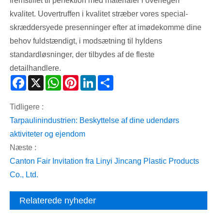
fremstillet til perfektion med materialer i overlegen
kvalitet. Uovertruffen i kvalitet stræber vores special-
skræddersyede presenninger efter at imødekomme dine
behov fuldstændigt, i modsætning til hyldens
standardløsninger, der tilbydes af de fleste
detailhandlere.
Facebook
X
WhatsApp
Pinterest
LinkedIn
Share
Tidligere :
Tarpaulinindustrien: Beskyttelse af dine udendørs
aktiviteter og ejendom
Næste :
Canton Fair Invitation fra Linyi Jincang Plastic Products
Co., Ltd.
Relaterede nyheder