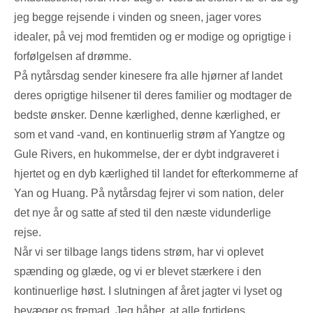
jeg begge rejsende i vinden og sneen, jager vores
idealer, på vej mod fremtiden og er modige og oprigtige i
forfølgelsen af ​​drømme.
På nytårsdag sender kinesere fra alle hjørner af landet
deres oprigtige hilsener til deres familier og modtager de
bedste ønsker. Denne kærlighed, denne kærlighed, er
som et vand -vand, en kontinuerlig strøm af Yangtze og
Gule Rivers, en hukommelse, der er dybt indgraveret i
hjertet og en dyb kærlighed til landet for efterkommerne af
Yan og Huang. På nytårsdag fejrer vi som nation, deler
det nye år og satte af sted til den næste vidunderlige
rejse.
Når vi ser tilbage langs tidens strøm, har vi oplevet
spænding og glæde, og vi er blevet stærkere i den
kontinuerlige høst. I slutningen af ​​året jagter vi lyset og
bevæger os fremad. Jeg håber, at alle fortidens