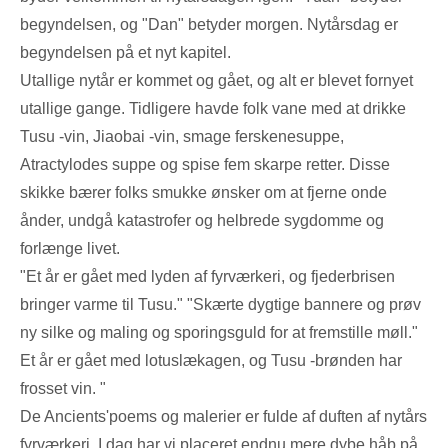
begyndelsen, og "Dan" betyder morgen. Nytårsdag er
begyndelsen på et nyt kapitel.
Utallige nytår er kommet og gået, og alt er blevet fornyet
utallige gange. Tidligere havde folk vane med at drikke
Tusu -vin, Jiaobai -vin, smage ferskenesuppe,
Atractylodes suppe og spise fem skarpe retter. Disse
skikke bærer folks smukke ønsker om at fjerne onde
ånder, undgå katastrofer og helbrede sygdomme og
forlænge livet.
"Et år er gået med lyden af ​​fyrværkeri, og fjederbrisen
bringer varme til Tusu." "Skærte dygtige bannere og prøv
ny silke og maling og sporingsguld for at fremstille møll."
Et år er gået med lotuslækagen, og Tusu -brønden har
frosset vin. "
De Ancients'poems og malerier er fulde af duften af ​​nytårs
fyrværkeri. I dag har vi placeret endnu mere dybe håb på