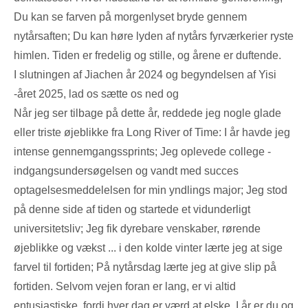
Du kan se farven på morgenlyset bryde gennem
nytårsaften; Du kan høre lyden af ​​nytårs fyrværkerier ryste
himlen. Tiden er fredelig og stille, og årene er duftende.
I slutningen af ​​Jiachen år 2024 og begyndelsen af ​​Yisi
-året 2025, lad os sætte os ned og
Når jeg ser tilbage på dette år, reddede jeg nogle glade
eller triste øjeblikke fra Long River of Time: I år havde jeg
intense gennemgangssprints; Jeg oplevede college -
indgangsundersøgelsen og vandt med succes
optagelsesmeddelelsen for min yndlings major; Jeg stod
på denne side af tiden og startede et vidunderligt
universitetsliv; Jeg fik dyrebare venskaber, rørende
øjeblikke og vækst ... i den kolde vinter lærte jeg at sige
farvel til fortiden; På nytårsdag lærte jeg at give slip på
fortiden. Selvom vejen foran er lang, er vi altid
entusiastiske, fordi hver dag er værd at elske. I år er du og