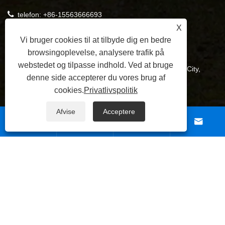
telefon:
+86-15563666693
X
Mobil:
+86-15563666693
Vi bruger cookies til at tilbyde dig en bedre
E-mail:
export1@jincangtarp.com
browsingoplevelse, analysere trafik på
webstedet og tilpasse indhold. Ved at bruge
Adresse:Chaoyi Industrial Park, Zaoyuan Town, Linyi City,
denne side accepterer du vores brug af
Shandong-provinsen, Kina
cookies.
Privatlivspolitik
Afvise
Acceptere




Links
|
Sitemap
|
RSS
|
XML
|
Privatlivspolitik
Copyright © 2025 Linyi Jincang Plastic Products Co., Ltd.
Alle rettigheder forbeholdes.