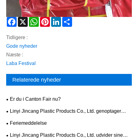
Facebook
X
WhatsApp
Pinterest
LinkedIn
Share
Tidligere :
Gode ​​nyheder
Næste :
Laba Festival
Relaterede nyheder
Er du i Canton Fair nu?
Linyi Jincang Plastic Products Co., Ltd. genoptager
driften efter forårsfestivalen
Feriemeddelelse
Linyi Jincang Plastic Products Co., Ltd. udvider sine