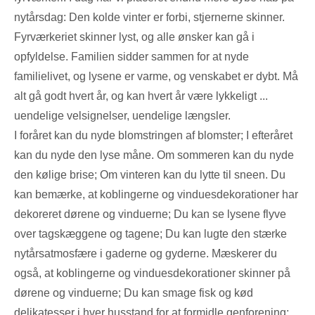
nytårsdag: Den kolde vinter er forbi, stjernerne skinner.
Fyrværkeriet skinner lyst, og alle ønsker kan gå i
opfyldelse. Familien sidder sammen for at nyde
familielivet, og lysene er varme, og venskabet er dybt. Må
alt gå godt hvert år, og kan hvert år være lykkeligt ...
uendelige velsignelser, uendelige længsler.
I foråret kan du nyde blomstringen af ​​blomster; I efteråret
kan du nyde den lyse måne. Om sommeren kan du nyde
den kølige brise; Om vinteren kan du lytte til sneen. Du
kan bemærke, at koblingerne og vinduesdekorationer har
dekoreret dørene og vinduerne; Du kan se lysene flyve
over tagskæggene og tagene; Du kan lugte den stærke
nytårsatmosfære i gaderne og gyderne. Mæskerer du
også, at koblingerne og vinduesdekorationer skinner på
dørene og vinduerne; Du kan smage fisk og kød
delikatesser i hver husstand for at formidle genforening;